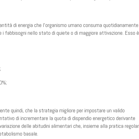
uantità di energia che l'organismo umano consuma quotidianamente
e i fabbisogni nello stato di quiete o di maggiore attivazione. Esso è
;
10%;
ente quindi, che la strategia migliore per impostare un valido
ativo di incrementare la quota di dispendio energetico derivante
ariazione delle abitudini alimentari che, insieme alla pratica regola
etabolismo basale.