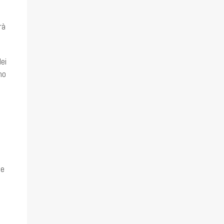
rà
ei
no
he