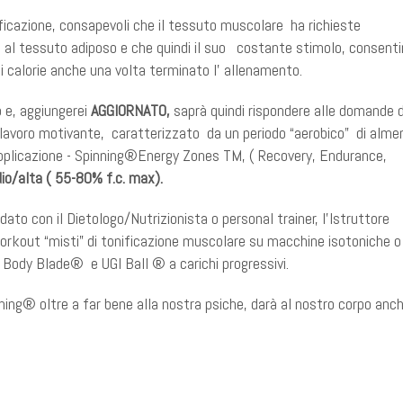
ificazione, consapevoli che il tessuto muscolare ha richieste
o al tessuto adiposo e che quindi il suo costante stimolo, consenti
 calorie anche una volta terminato l’ allenamento.
o e, aggiungerei
AGGIORNATO,
saprà quindi rispondere alle domande d
o di lavoro motivante, caratterizzato da un periodo “aerobico” di alme
applicazione - Spinning®Energy Zones TM, ( Recovery, Endurance,
io/alta ( 55-80% f.c. max).
to con il Dietologo/Nutrizionista o personal trainer, l’Istruttore
 workout “misti” di tonificazione muscolare su macchine isotoniche o
e Body Blade® e UGI Ball ® a carichi progressivi.
ing® oltre a far bene alla nostra psiche, darà al nostro corpo anc