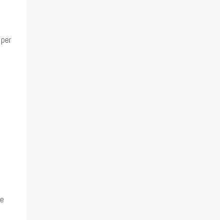
 per
re