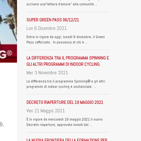
scrivere una"lettera d'amore" alla comunità …
SUPER GREEN PASS 06/12/21
Lun 6 Dicembre 2021
Entra in vigore da oggi, lunedì 6 dicembre, il Green
Pass rafforzato. In possesso di chi è …
LA DIFFERENZA TRA IL PROGRAMMA SPINNING E
GLI ALTRI PROGRAMMI DI INDOOR CYCLING.
Mer 3 Novembre 2021
La differenza tra il programma Spinning® e gli altri
programmi di indoor cycling è sostanziale. …
DECRETO RIAPERTURE DEL 19 MAGGIO 2021
Ven 21 Maggio 2021
È in vigore da mercoledì 19 maggio 2021 il nuovo
g®,
Decreto riaperture, approvato lunedì dal …
LA NUOVA FRONTIERA DELLA FORMAZIONE PER