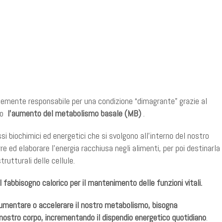
temente responsabile per una condizione “dimagrante” grazie al
bio
l’aumento del metabolismo basale (MB)
.
i biochimici ed energetici che si svolgono all'interno del nostro
re ed elaborare l'energia racchiusa negli alimenti, per poi destinarla 
rutturali delle cellule.
il fabbisogno calorico per il mantenimento delle funzioni vitali.
umentare o accelerare il nostro metabolismo, bisogna
nostro corpo, incrementando il dispendio energetico quotidiano
.