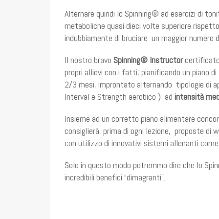
Alternare quindi lo Spinning® ad esercizi di ton
metaboliche quasi dieci volte superiore rispett
indubbiamente di bruciare un maggior numero di
Il nostro bravo
Spinning® Instructor
certificat
propri allievi con i fatti, pianificando un pian
2/3 mesi, improntato alternando tipologie di 
Interval e Strength aerobico ) ad
intensità med
Insieme ad un corretto piano alimentare concorda
consiglierà, prima di ogni lezione, proposte di
con utilizzo di innovativi sistemi allenanti com
Solo in questo modo potremmo dire che lo Spinn
incredibili benefici “dimagranti”.