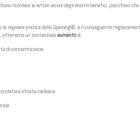
tuno ricordare ai lettori alcuni degli enormi benefici psicofisici che
o la regolare pratica dello Spinning®, e il conseguente miglioramen
), otterremo un sostanziale
aumento
di :
tà di concentrazione;
scolatura striata cardiaca;
rale.