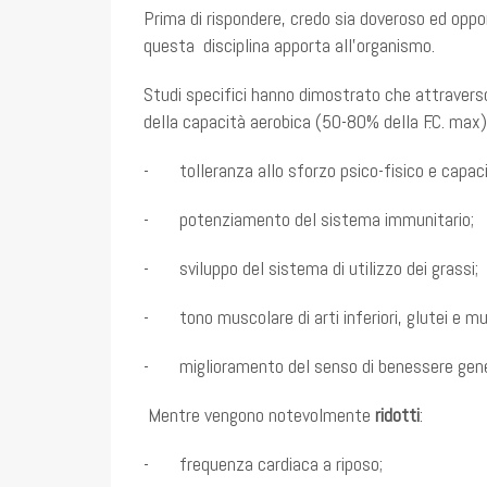
Prima di rispondere, credo sia doveroso ed oppor
questa disciplina apporta all’organismo.
Studi specifici hanno dimostrato che attravers
della capacità aerobica (50-80% della F.C. max
- tolleranza allo sforzo psico-fisico e capaci
- potenziamento del sistema immunitario;
- sviluppo del sistema di utilizzo dei grassi;
- tono muscolare di arti inferiori, glutei e mu
- miglioramento del senso di benessere gene
Mentre vengono notevolmente
ridotti
:
- frequenza cardiaca a riposo;