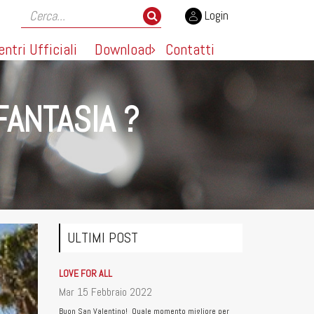
Login
entri Ufficiali
Download
Contatti
FANTASIA ?
ULTIMI POST
LOVE FOR ALL
Mar 15 Febbraio 2022
Buon San Valentino! Quale momento migliore per