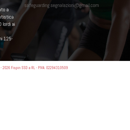
safeguarding.segnalazioni@gmail.com
ato a
ntistica
 lordi ai
mi 125-
- 2026 Fispin SSD a RL - P.IVA: 02294310509