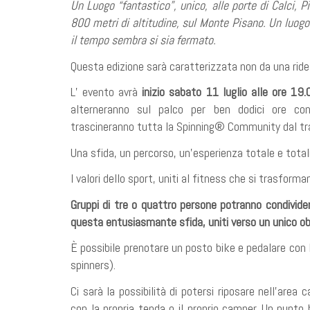
Un Luogo “fantastico”, unico, alle porte di Calci, P
800 metri di altitudine, sul Monte Pisano. Un luogo 
il tempo sembra si sia fermato.
Questa edizione sarà caratterizzata non da una ride 
L’ evento avrà
inizio sabato 11 luglio alle ore 19.
alterneranno sul palco per ben dodici ore con
trascineranno tutta la Spinning® Community dal tr
Una sfida, un percorso, un’esperienza totale e total
I valori dello sport, uniti al fitness che si trasforma
Gruppi di tre o quattro persone potranno condivider
questa entusiasmante sfida, uniti verso un unico ob
È possibile prenotare un posto bike e pedalare con l
spinners).
Ci sarà la possibilità di potersi riposare nell’are
con la propria tenda o il proprio camper. Un punto 