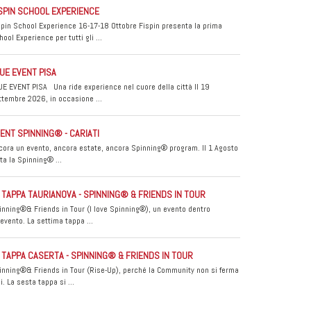
SPIN SCHOOL EXPERIENCE
spin School Experience 16-17-18 Ottobre Fispin presenta la prima
hool Experience per tutti gli …
UE EVENT PISA
UE EVENT PISA Una ride experience nel cuore della città Il 19
ttembre 2026, in occasione …
ENT SPINNING® - CARIATI
cora un evento, ancora estate, ancora Spinning® program. Il 1 Agosto
tta la Spinning® …
 TAPPA TAURIANOVA - SPINNING® & FRIENDS IN TOUR
inning®& Friends in Tour (I love Spinning®), un evento dentro
l’evento. La settima tappa …
 TAPPA CASERTA - SPINNING® & FRIENDS IN TOUR
inning®& Friends in Tour (Rise-Up), perché la Community non si ferma
i. La sesta tappa si …