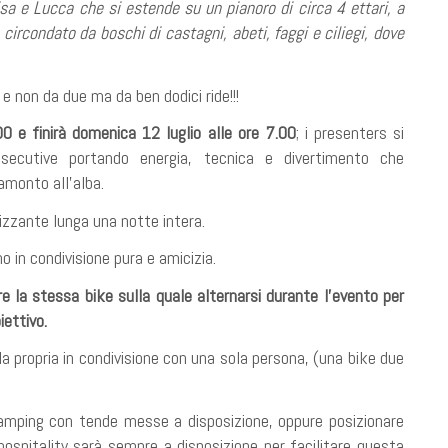
isa e Lucca che si estende su un pianoro di circa 4 ettari, a
circondato da boschi di castagni, abeti, faggi e ciliegi, dove
e non da due ma da ben dodici ride!!!
00 e finirà domenica 12 luglio alle ore 7.00
; i presenters si
secutive portando energia, tecnica e divertimento che
amonto all’alba.
izzante lunga una notte intera.
no in condivisione pura e amicizia.
e la stessa bike sulla quale alternarsi durante l’evento per
iettivo.
a propria in condivisione con una sola persona, (una bike due
a camping con tende messe a disposizione, oppure posizionare
hospitality sarà sempre a disposizione per facilitare questa