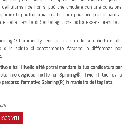
e dell'ultima ride non si può che chiudere con una colazione
aporare la gastronomia locale, sarà possibile partecipare al
ante della Tenuta di Santallago, che potra essere prenotato
pinning® Community, con un ritorno alla semplicità e alla
e e lo spirito di adattamento faranno la differenza per
E.
tivo e hai il livello elitè potrai mandare la tua candidatura per
sta meravigliosa notte di Spinning®. Invia il tuo cv a
 percorso formativo Spinning(R) in manietra dettagliata.
ram
ISCRIVITI