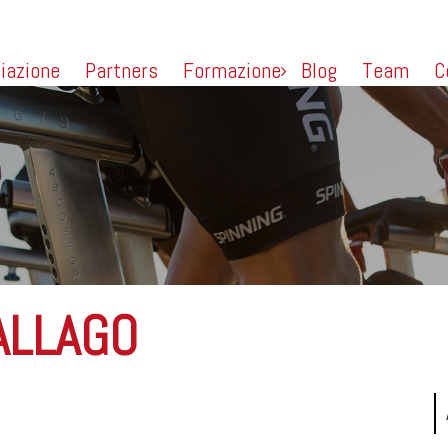
liazione
Partners
Formazione
Blog
Team
C
ALLAGO