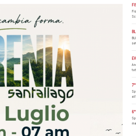
FI
Fi
Sc
BL
BL
se
EV
An
tu
7°
Sp
al
6°
Sp
ma