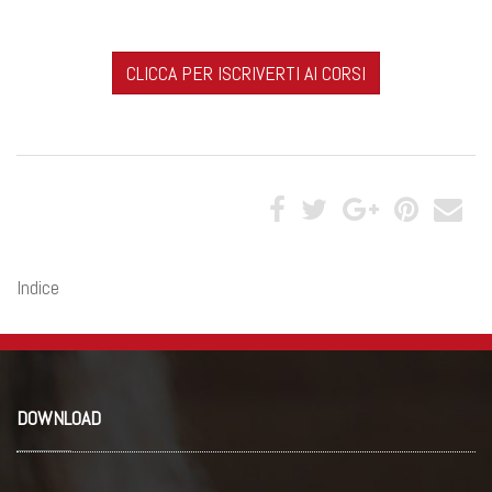
CLICCA PER ISCRIVERTI AI CORSI
Indice
DOWNLOAD