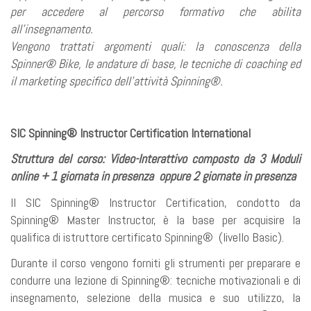
per accedere al percorso formativo che abilita
all'insegnamento.
Vengono trattati argomenti quali: la conoscenza della
Spinner® Bike, le andature di base, le tecniche di coaching ed
il marketing specifico dell'attività Spinning®.
SIC Spinning® Instructor Certification International
Struttura del corso: Video-Interattivo composto da 3 Moduli
online + 1 giornata in presenza oppure 2 giornate in presenza
Il SIC Spinning® Instructor Certification, condotto da
Spinning® Master Instructor, è la base per acquisire la
qualifica di istruttore certificato Spinning® (livello Basic).
Durante il corso vengono forniti gli strumenti per preparare e
condurre una lezione di Spinning®: tecniche motivazionali e di
insegnamento, selezione della musica e suo utilizzo, la