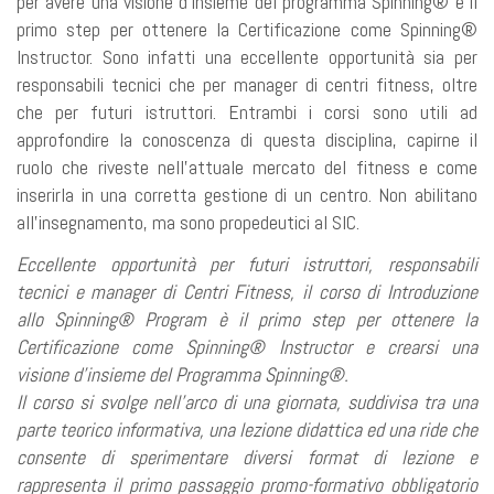
per avere una visione d’insieme del programma Spinning® e il
primo step per ottenere la Certificazione come Spinning®
Instructor. Sono infatti una eccellente opportunità sia per
responsabili tecnici che per manager di centri fitness, oltre
che per futuri istruttori. Entrambi i corsi sono utili ad
approfondire la conoscenza di questa disciplina, capirne il
ruolo che riveste nell’attuale mercato del fitness e come
inserirla in una corretta gestione di un centro. Non abilitano
all’insegnamento, ma sono propedeutici al SIC.
Eccellente opportunità per futuri istruttori, responsabili
tecnici e manager di Centri Fitness, il corso di Introduzione
allo Spinning® Program è il primo step per ottenere la
Certificazione come Spinning® Instructor e crearsi una
visione d'insieme del Programma Spinning®.
Il corso si svolge nell'arco di una giornata, suddivisa tra una
parte teorico informativa, una lezione didattica ed una ride che
consente di sperimentare diversi format di lezione e
rappresenta il primo passaggio promo-formativo obbligatorio