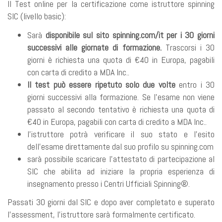
Il Test online per la certificazione come istruttore spinning
SIC (livello basic):
Sarà
disponibile sul sito spinning.com/it per i 30 giorni
successivi alle giornate di formazione.
Trascorsi i 30
giorni è richiesta una quota di €40 in Europa, pagabili
con carta di credito a MDA Inc..
Il test può essere ripetuto solo due volte
entro i 30
giorni successivi alla formazione. Se l'esame non viene
passato al secondo tentativo è richiesta una quota di
€40 in Europa, pagabili con carta di credito a MDA Inc..
l'istruttore potrà verificare il suo stato e l'esito
dell'esame direttamente dal suo profilo su spinning.com
sarà possibile scaricare l'attestato di partecipazione al
SIC che abilita ad iniziare la propria esperienza di
insegnamento presso i Centri Ufficiali Spinning®.
Passati 30 giorni dal SIC e dopo aver completato e superato
l'assessment, l'istruttore sarà formalmente certificato.