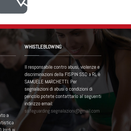
WHISTLEBLOWING
Il responsabile contro abusi, violenze e
discriminazioni della FISPIN SSD a RL è
SAMUELE MARCHETTI. Per
segnalazioni di abusi o condizioni di
pericolo potete contattarlo al seguenti
indirizzo email:
safeguarding.segnalazioni@gmail.com
ato a
ntistica
 lordi ai