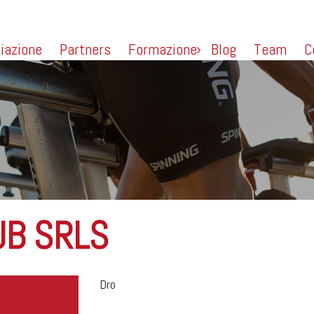
liazione
Partners
Formazione
Blog
Team
C
UB SRLS
Dro