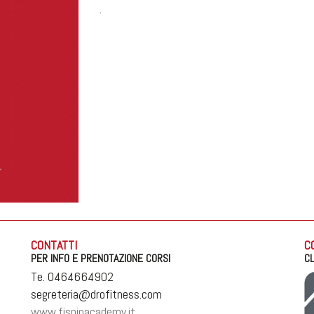
.
CONTATTI
C
PER INFO E PRENOTAZIONE CORSI
CL
Te. 0464664902
segreteria@drofitness.com
www.fispinacademy.it