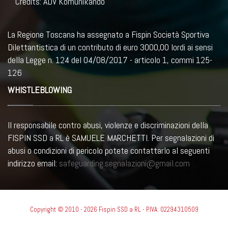
Credits: ADV Komunikando
La Regione Toscana ha assegnato a Fispin Società Sportiva
Dilettantistica di un contributo di euro 3000,00 lordi ai sensi
della Legge n. 124 del 04/08/2017 - articolo 1, commi 125-
126
WHISTLEBLOWING
Il responsabile contro abusi, violenze e discriminazioni della
FISPIN SSD a RL è SAMUELE MARCHETTI. Per segnalazioni di
abusi o condizioni di pericolo potete contattarlo al seguenti
indirizzo email:
safeguarding.segnalazioni@gmail.com
Copyright © 2010 - 2026 Fispin SSD a RL - P.IVA: 02294310509